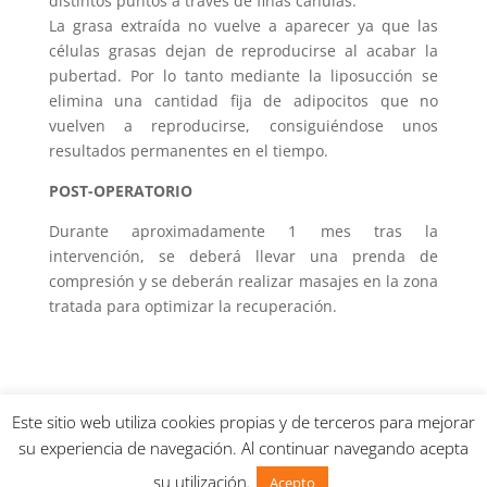
distintos puntos a través de finas cánulas.
La grasa extraída no vuelve a aparecer ya que las
células grasas dejan de reproducirse al acabar la
pubertad. Por lo tanto mediante la liposucción se
elimina una cantidad fija de adipocitos que no
vuelven a reproducirse, consiguiéndose unos
resultados permanentes en el tiempo.
POST-OPERATORIO
Durante aproximadamente 1 mes tras la
intervención, se deberá llevar una prenda de
compresión y se deberán realizar masajes en la zona
tratada para optimizar la recuperación.
Este sitio web utiliza cookies propias y de terceros para mejorar
Desarrollado por
Iniciativas
su experiencia de navegación. Al continuar navegando acepta
Multimedia
Av
su utilización.
Acepto