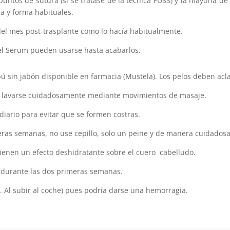
 puntos de sutura (si se tratase de la técnica FUSS) y la mayoría d
ia y forma habituales.
 del mes post-trasplante como lo hacía habitualmente.
l Serum pueden usarse hasta acabarlos.
pú sin jabón disponible en farmacia (Mustela). Los pelos deben acl
ben lavarse cuidadosamente mediante movimientos de masaje.
diario para evitar que se formen costras.
meras semanas, no use cepillo, solo un peine y de manera cuidadosa
tienen un efecto deshidratante sobre el cuero cabelludo.
 durante las dos primeras semanas.
. Al subir al coche) pues podría darse una hemorragia.