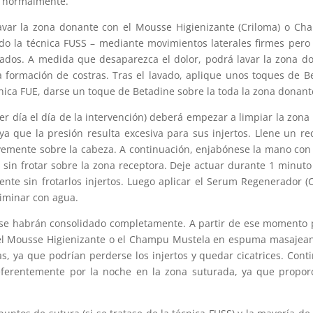
ce normalmente.
avar la zona donante con el Mousse Higienizante (Criloma) o C
ado la técnica FUSS – mediante movimientos laterales firmes pero
vados. A medida que desaparezca el dolor, podrá lavar la zona d
 la formación de costras. Tras el lavado, aplique unos toques de 
nica FUE, darse un toque de Betadine sobre la toda la zona donant
 día el día de la intervención) deberá empezar a limpiar la zona
, ya que la presión resulta excesiva para sus injertos. Llene un r
vemente sobre la cabeza. A continuación, enjabónese la mano con
sin frotar sobre la zona receptora. Deje actuar durante 1 minuto
mente sin frotarlos injertos. Luego aplicar el Serum Regenerador 
liminar con agua.
s se habrán consolidado completamente. A partir de ese momento pu
e el Mousse Higienizante o el Champu Mustela en espuma masajea
as, ya que podrían perderse los injertos y quedar cicatrices. Con
eferentemente por la noche en la zona suturada, ya que proporci