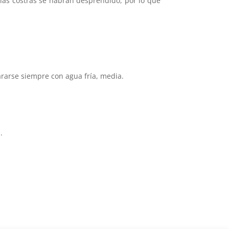
e las costras se habrán desprendido, por lo que
ararse siempre con agua fría, media.
.