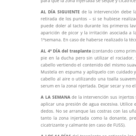
para que la zona injertada se seque y cicatri
AL DÍA SIGUIENTE
de la intervención debe l
retirada de los puntos – si se hubiese realiz
puede doler al tacto durante los primeros la
aparición de picor y la irritación asociada a
1ªsemana. En caso de haberse realizado la téc
AL 4º DÍA del trasplante
(contando como primer
pie en la ducha pero sin utilizar el rociador
cabello vertiendo el contenido del mismo sua
Mustela en espuma y aplíquelo con cuidado y 
cabello al aire o utilizando una toalla suave
serum en la zonai njertada. Dejar secar y no e
A LA SEMANA
de la intervención sus injerto
aplicar una presión de agua excesiva. Utilic
dedos. No se arranque las costras con las uñ
tanto la zona injertada como la donante, pr
cicatrizante y calmante (en caso de FUSS).