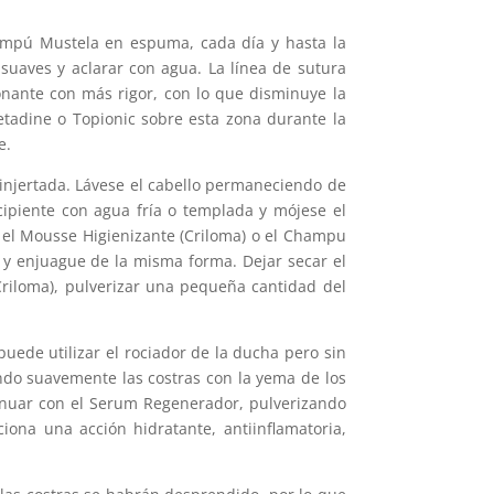
hampú Mustela en espuma, cada día y hasta la
 suaves y aclarar con agua. La línea de sutura
onante con más rigor, con lo que disminuye la
Betadine o Topionic sobre esta zona durante la
e.
 injertada. Lávese el cabello permaneciendo de
ecipiente con agua fría o templada y mójese el
 el Mousse Higienizante (Criloma) o el Champu
 y enjuague de la misma forma. Dejar secar el
(Criloma), pulverizar una pequeña cantidad del
ede utilizar el rociador de la ducha pero sin
ndo suavemente las costras con la yema de los
tinuar con el Serum Regenerador, pulverizando
ona una acción hidratante, antiinflamatoria,